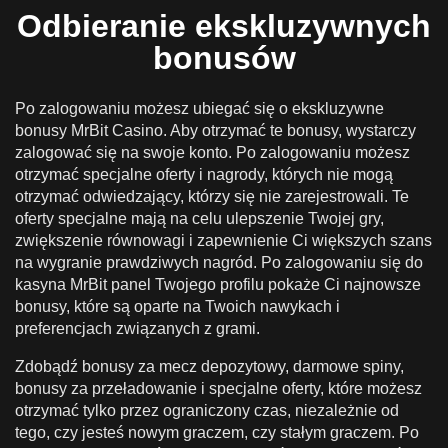
Odbieranie ekskluzywnych
bonusów
Po zalogowaniu możesz ubiegać się o ekskluzywne
bonusy MrBit Casino. Aby otrzymać te bonusy, wystarczy
zalogować się na swoje konto. Po zalogowaniu możesz
otrzymać specjalne oferty i nagrody, których nie mogą
otrzymać odwiedzający, którzy się nie zarejestrowali. Te
oferty specjalne mają na celu ulepszenie Twojej gry,
zwiększenie równowagi i zapewnienie Ci większych szans
na wygranie prawdziwych nagród. Po zalogowaniu się do
kasyna MrBit panel Twojego profilu pokaże Ci najnowsze
bonusy, które są oparte na Twoich nawykach i
preferencjach związanych z grami.
Zdobądź bonusy za mecz depozytowy, darmowe spiny,
bonusy za przeładowanie i specjalne oferty, które możesz
otrzymać tylko przez ograniczony czas, niezależnie od
tego, czy jesteś nowym graczem, czy stałym graczem. Po