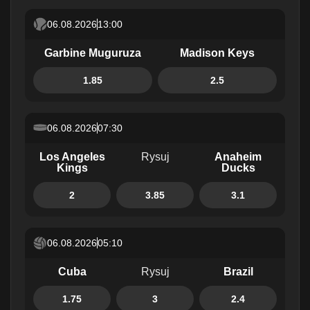
06.08.2026
13:00
Garbine Muguruza
Madison Keys
1.85
2.5
06.08.2026
07:30
Los Angeles
Rysuj
Anaheim
Kings
Ducks
2
3.85
3.1
06.08.2026
05:10
Cuba
Rysuj
Brazil
1.75
3
2.4