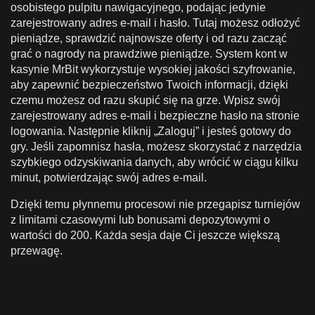
osobistego pulpitu nawigacyjnego, podając jedynie
zarejestrowany adres e-mail i hasło. Tutaj możesz odłożyć
pieniądze, sprawdzić najnowsze oferty i od razu zacząć
grać o nagrody na prawdziwe pieniądze. System kont w
kasynie MrBit wykorzystuje wysokiej jakości szyfrowanie,
aby zapewnić bezpieczeństwo Twoich informacji, dzięki
czemu możesz od razu skupić się na grze. Wpisz swój
zarejestrowany adres e-mail i bezpieczne hasło na stronie
logowania. Następnie kliknij „Zaloguj” i jesteś gotowy do
gry. Jeśli zapomnisz hasła, możesz skorzystać z narzędzia
szybkiego odzyskiwania danych, aby wrócić w ciągu kilku
minut, potwierdzając swój adres e-mail.
Dzięki temu płynnemu procesowi nie przegapisz turniejów
z limitami czasowymi lub bonusami depozytowymi o
wartości do 200. Każda sesja daje Ci jeszcze większą
przewagę.