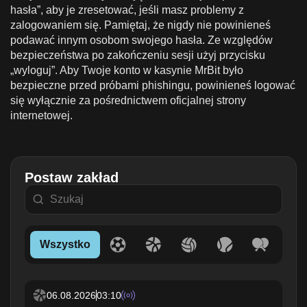
hasła”, aby je zresetować, jeśli masz problemy z
zalogowaniem się. Pamiętaj, że nigdy nie powinieneś
podawać innym osobom swojego hasła. Ze względów
bezpieczeństwa po zakończeniu sesji użyj przycisku
„wyloguj”. Aby Twoje konto w kasynie MrBit było
bezpieczne przed próbami phishingu, powinieneś logować
się wyłącznie za pośrednictwem oficjalnej strony
internetowej.
Postaw zakład
Wszystko
06.08.2026
03:10