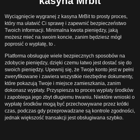
kasyna Mrbit
Wyciągnięcie wygranej z kasyna MrBit to prosty proces,
który ma ułatwić Ci sprawę i zapewnić bezpieczeństwo
Twoich informacji. Minimalna kwota pieniędzy, jaką
możesz mieć na swoim koncie, zanim będziesz mógł
poprosić o wypłatę, to .
Platforma obsługuje wiele bezpiecznych sposobów na
zdobycie pieniędzy, dzięki czemu łatwo jest dostać się do
swoich pieniędzy. Upewnij się, że Twoje konto jest w pełni
zweryfikowane i zawiera wszystkie niezbędne dokumenty,
które pokazują Twoje i miejsce zamieszkania, zanim
dokonasz wypłaty. Przyspiesza to proces wypłaty środków
i zapobiega jego zbyt długiemu trwaniu. Niektóre wnioski o
wypłatę środków mogą być przechowywane przez krótki
czas, podczas gdy przeprowadzane są kontrole zgodności,
jednak większość transakcji jest obsługiwana szybko.