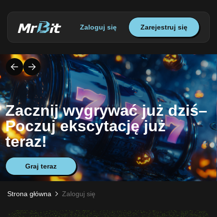
Zaloguj się
Zarejestruj się
Zacznij wygrywać już dziś–
Poczuj ekscytację już
teraz!
Graj teraz
Strona główna
Zaloguj się