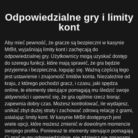
Odpowiedzialne gry i limity
kont
Aby mieć pewność, że gracze są bezpieczni w kasynie
MrBit, wyjaśniają limity kont i zachęcają do
odpowiedzialnej gry. Użytkownicy mogą uzyskać dostęp
do szeregu funkcji, które mają sprawić, że gra będzie
przyjemna i bezpieczna, logując się. Ważną częścią tego
jest ustawienie i znajomość limitów konta. Niezależnie od
kraju, z którego pochodzi gracz, i czasu, jaki spędza
online, te elementy sterujące pomagają mu śledzić swoje
aktywności i upewnić się, że gra ogólnie rzecz biorąc
zapewnia dobry czas. Możesz kontrolować, ile wydajesz,
unikać zbyt dużej straty i zachować zdrową relację z grami,
ustalając limity kont. W kasynie MrBit dostępnych jest
wiele opcji, które możesz zmienić w dowolnym momencie
swojego profilu. Ponieważ te elementy sterujące pomagają
Ci grać w gry odpowiedzialnie, nie zdziwisz się zmianami