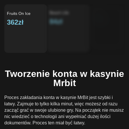
Beach Life
Blade
Fruits On Ice
84zł
79zł
362zł
Tworzenie konta w kasynie
Mrbit
Proces zakładania konta w kasynie MrBit jest szybki i
łatwy. Zajmuje to tylko kilka minut, więc możesz od razu
zacząć grać w swoje ulubione gry. Na początek nie musisz
nic wiedzieć o technologii ani wypełniać dużej ilości
dokumentów. Proces ten miał być łatwy.