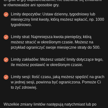
w równowadze ani sposobie gry.
Limity depozytów: Ustaw dzienny, tygodniowy lub
miesięczny limit kwoty, którą możesz wpłacić, np. 1000
tygodniowo.
Limity strat: Najmniejsza kwota pieniędzy, którą
możesz stracić w określonym czasie. Możesz na
przykład ograniczyć swoje miesięczne straty do 500.
Limity zakładów: Możesz ustalić limity dotyczące tego,
ile możesz postawić w określonym czasie.
Limity sesji: Ilość czasu, jaką możesz spędzić na grach
w jednej sesji, powinna być ograniczona. Pomoże Ci
to żyć zdrowiej.
Wszelkie zmiany limitów następują natychmiast lub po